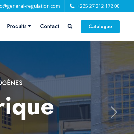
fo@general-regulation.com
+225 27 212 172 00
Produits
Contact
Catalogue
nique
Next